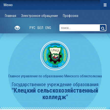
Меню
Главная
Электронное обращение
Профсоюз
РУС
БЕЛ
ENG
Главное управление по образованию Минского облисполкома
Государственное учреждение образования
"Клецкий сельскохозяйственный
колледж"