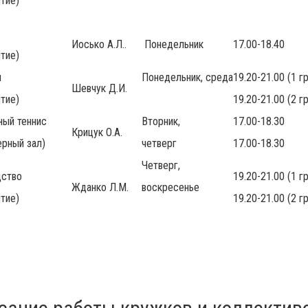
тие)
Иосько А.Л..
Понедельник
17.00-18.40
тие)
я
Понедельник, среда
19.20-21.00 (1 г
Шевчук Д.И.
тие)
19.20-21.00 (2 г
ный теннис
Вторник,
17.00-18.30
Крицук О.А.
рный зал)
четверг
17.00-18.30
Четверг,
ство
19.20-21.00 (1 г
Жданко Л.М.
воскресенье
тие)
19.20-21.00 (2 г