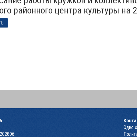
ого районного центра культуры на 2
ТЬ
6
Конта
Одно 
1202806
Полити