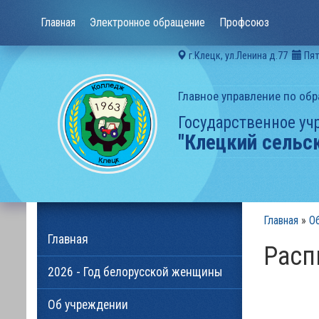
Главная
Электронное обращение
Профсоюз
г.Клецк, ул.Ленина д.77
Пят
Главное управление по об
Государственное уч
"Клецкий сельс
Главная
»
О
Главная
Рас
2026 - Год белорусской женщины
Об учреждении