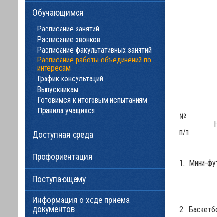
Обучающимся
Расписание занятий
Расписание звонков
Расписание факультативных занятий
Расписание работы объединений по
интересам
График консультаций
Выпускникам
Готовимся к итоговым испытаниям
Правила учащихся
№
Н
п/п
Доступная среда
Профориентация
1.
Мини-фу
Поступающему
Информация о ходе приема
документов
2.
Баскетб