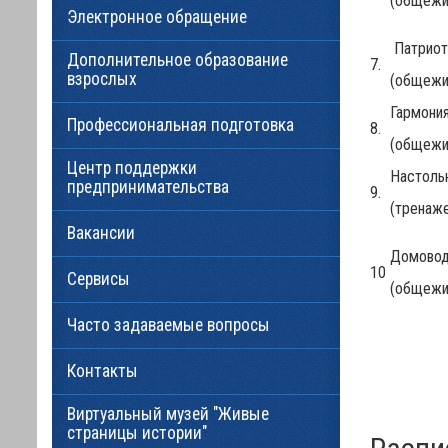
(общежи
Электронное обращение
Патриот
Дополнительное образование
7.
взрослых
(общежи
Гармони
Профессиональная подготовка
8.
(общежи
Центр поддержки
Настоль
предпринимательства
9.
(тренаже
Вакансии
Домовод
10
Сервисы
(общежи
Часто задаваемые вопросы
Контакты
Виртуальный музей "Живые
страницы истории"