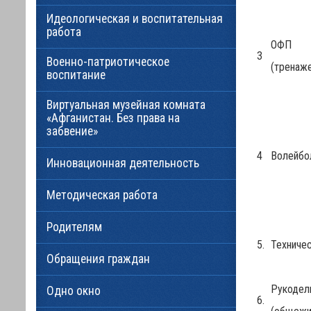
Идеологическая и воспитательная
работа
ОФП
3
Военно-патриотическое
(тренаже
воспитание
Виртуальная музейная комната
«Афганистан. Без права на
забвение»
4
Волейбо
Инновационная деятельность
Методическая работа
Родителям
5.
Техниче
Обращения граждан
Рукодел
Одно окно
6.