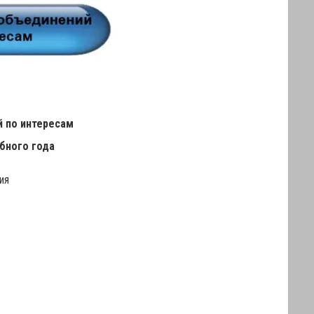
 по интересам
ебного года
ия