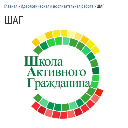
Главная
»
Идеологическая и воспитательная работа
»
ШАГ
ШАГ