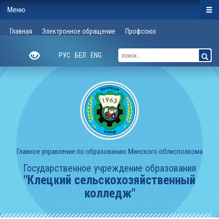
Меню
Главная
Электронное обращение
Профсоюз
РУС
БЕЛ
ENG
Главное управление по образованию Минского облисполкома
Государственное учреждение образования
"Клецкий сельскохозяйственный
колледж"